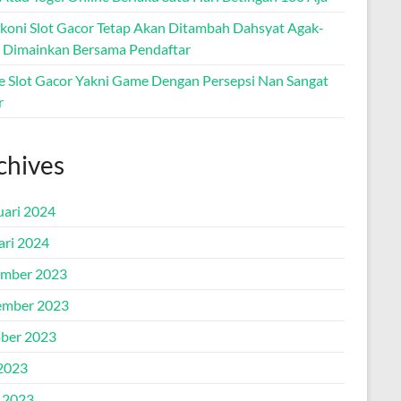
koni Slot Gacor Tetap Akan Ditambah Dahsyat Agak-
 Dimainkan Bersama Pendaftar
 Slot Gacor Yakni Game Dengan Persepsi Nan Sangat
r
chives
uari 2024
ari 2024
mber 2023
mber 2023
ber 2023
2023
l 2023