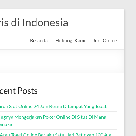
is di Indonesia
Beranda
Hubungi Kami
Judi Online
cent Posts
aruh Slot Online 24 Jam Resmi Ditempat Yang Tepat
ingnya Mengerjakan Poker Online Di Situs Di Mana
emuka
 Atau Togel Online Berlaku Satu Hari Betingan 100 Aja