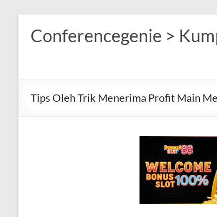
Skip
to
Conferencegenie > Kumpul
content
Tips Oleh Trik Menerima Profit Main Me