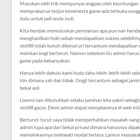
Masukan oleh trik mempunyai angpau oleh keuntungan 
memprakarsai terjun kesemesta game ada terbuka sunggu
dulu untuk jadi anda Judi.
Kita hendak memutuskan permainan apa pun nan hendak
menghasilkan hoki sebab mendapatkan sukses selebihnya
slot88 inilah butuh dikenal url tercantum mendapatkan 
mainkan bagi bertaruh. Namun sebelum itu admin harus
game pada kebanyakan.
Hanya lebih dahulu kami kudu tahu lebih-lebih lebih se
izin dimana sah dan tidak. Ongji tercantum sebagai jami
bekal asli.
Lisensi nan dibutuhkan selaku jaminan kita yakni sebagi
slot88 gacor. Demi admin dapat menjalaninya di web inil
Berturut-turut saya tidak memperhatikan masalah nang 
admin lupa apa dari bekal privasi dimana harusnya dipa
memainkannya melewati modal tertera. Lamun masyarak