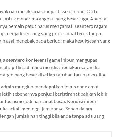
ayak nan melaksanakannya di web inipun. Oleh
gi untuk menerima angpau nang besar juga. Apabila
iknya pemain patut harus mengamati seantero ragam
p menjadi seorang yang profesional terus tanpa
ain asal menebak pada berjudi maka kesuksesan yang
ja seantero konferensi game inipun mengupas
ncul sipil kita dimana mendistribusikan saran dia
margin nang besar disetiap taruhan taruhan on-line.
sai admin mungkin mendapatkan fokus nang amat
n letih sebenarnya penjudi beristirahat bahkan lebih
antusiasme judi nan amat besar. Kondisi inipun
ka sekali meninggi jumlahnya. Sebab dalam
ngan jumlah nan tinggi bila anda tanpa ada uang