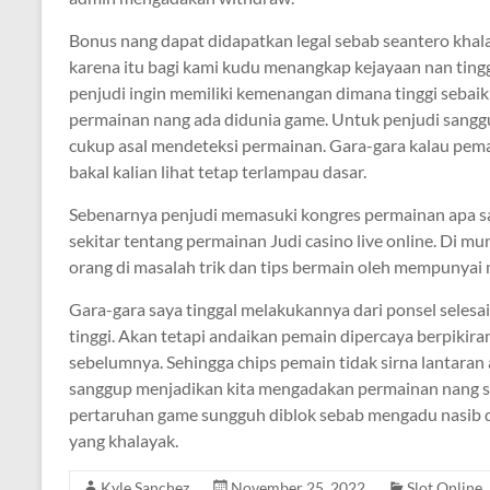
Bonus nang dapat didapatkan legal sebab seantero khal
karena itu bagi kami kudu menangkap kejayaan nan ting
penjudi ingin memiliki kemenangan dimana tinggi seba
permainan nang ada didunia game. Untuk penjudi sanggu
cukup asal mendeteksi permainan. Gara-gara kalau pem
bakal kalian lihat tetap terlampau dasar.
Sebenarnya penjudi memasuki kongres permainan apa sa
sekitar tentang permainan Judi casino live online. Di mu
orang di masalah trik dan tips bermain oleh mempunyai 
Gara-gara saya tinggal melakukannya dari ponsel sele
tinggi. Akan tetapi andaikan pemain dipercaya berpikira
sebelumnya. Sehingga chips pemain tidak sirna lantaran 
sanggup menjadikan kita mengadakan permainan nang su
pertaruhan game sungguh diblok sebab mengadu nasib de
yang khalayak.
Kyle Sanchez
November 25, 2022
Slot Online