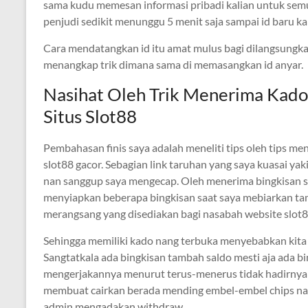
sama kudu memesan informasi pribadi kalian untuk se
penjudi sedikit menunggu 5 menit saja sampai id baru kal
Cara mendatangkan id itu amat mulus bagi dilangsungkan
menangkap trik dimana sama di memasangkan id anyar.
Nasihat Oleh Trik Menerima Kad
Situs Slot88
Pembahasan finis saya adalah meneliti tips oleh tips men
slot88 gacor. Sebagian link taruhan yang saya kuasai 
nan sanggup saya mengecap. Oleh menerima bingkisan sen
menyiapkan beberapa bingkisan saat saya mebiarkan tam
merangsang yang disediakan bagi nasabah website slot8
Sehingga memiliki kado nang terbuka menyebabkan kita 
Sangtatkala ada bingkisan tambah saldo mesti aja ada bi
mengerjakannya menurut terus-menerus tidak hadirnya
membuat cairkan berada mending embel-embel chips nan
admin mengadakan withdraw.