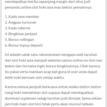
mendapatkan berita sepanjang margin dari situs judi
pemandu online slot hoki asia mau bettor pemainnya.
1. Kado new member
2. Angpau turnover
3. Kado referral
4. Bingkisan jackpot
5. Bonus rollingan
6. Bonus topup deposit
Ini adalah salah satu rekomendasi mengapa web taruhan
dari slot hoki asia menjadi website casino online on-line nan
beken dan ternama ingin bonus bingkisannya. Oleh karena
itu pakai serta mainkan acap kali guna id user anda dapat
lebih hoki bermain slot setiap waktu.
Karena semua penjudi berkuasa untuk selaku bettor bettor
nang hoki memainkan slot supaya dapat mendapatkan
dominasi suplemen selagi taruhan judi dimulai. Sama sekian
jam hoki main slot kini tidak perlu akan muncul tatkala