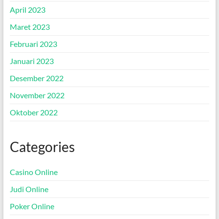
April 2023
Maret 2023
Februari 2023
Januari 2023
Desember 2022
November 2022
Oktober 2022
Categories
Casino Online
Judi Online
Poker Online