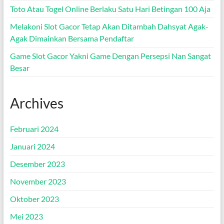
Toto Atau Togel Online Berlaku Satu Hari Betingan 100 Aja
Melakoni Slot Gacor Tetap Akan Ditambah Dahsyat Agak-
Agak Dimainkan Bersama Pendaftar
Game Slot Gacor Yakni Game Dengan Persepsi Nan Sangat
Besar
Archives
Februari 2024
Januari 2024
Desember 2023
November 2023
Oktober 2023
Mei 2023