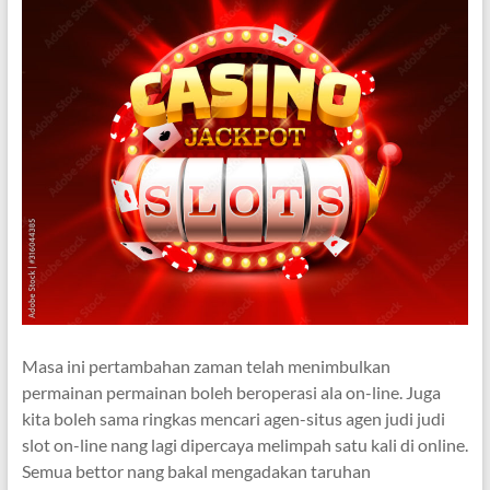
Masa ini pertambahan zaman telah menimbulkan
permainan permainan boleh beroperasi ala on-line. Juga
kita boleh sama ringkas mencari agen-situs agen judi judi
slot on-line nang lagi dipercaya melimpah satu kali di online.
Semua bettor nang bakal mengadakan taruhan