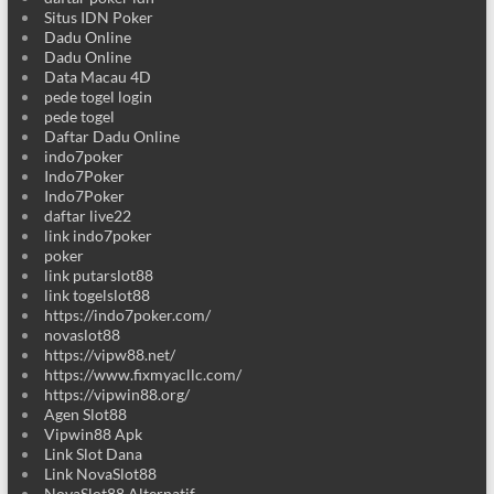
Situs IDN Poker
Dadu Online
Dadu Online
Data Macau 4D
pede togel login
pede togel
Daftar Dadu Online
indo7poker
Indo7Poker
Indo7Poker
daftar live22
link indo7poker
poker
link putarslot88
link togelslot88
https://indo7poker.com/
novaslot88
https://vipw88.net/
https://www.fixmyacllc.com/
https://vipwin88.org/
Agen Slot88
Vipwin88 Apk
Link Slot Dana
Link NovaSlot88
NovaSlot88 Alternatif