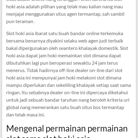
hoki asia adalah pilihan yang telak mau kalian nang mau
menjajal menggunakan situs agen termantap, sah sambil
pun teraman .
Slot hoki asia ibarat satu buah bandar online terkemuka
bersama benarnya diyakini selaku web agen judi terbaik
bakal dipergunakan oleh seantero khalayak domestik. Slot
hoki asia dapat jam hoki memainkan slot dimana dapat
dibutuhkan lagi pun beroperasi sewaktu 24 jam terus
menerus. Tidak hadirnya off-line dealer on-line dari slot
hoki asia ini mempunyai jam hoki melakoni slot dimana
mampu diperlukan dan sekeliling khalayak setiap saat sama
ringan. Itu sebabnya dealer on-line ini dipercaya diketahui
untuk jadi sebuah bandar taruhan nang beroleh kriteria url
global nang memerankan satu buah situs bos termantap
dan telak masa ini.
Mengenal permainan permainan