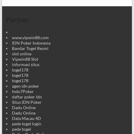
Partner
www.vipwin88.com
IDN Poker Indonesia
Bandar Togel Resmi
slot online
Vipwin88 Slot
informasi situs
togel178
togel178
togel178
agen idn poker
Indo7Poker
daftar poker idn
Situs IDN Poker
Dadu Online
Dadu Online
Data Macau 4D
pede togel login
pede togel