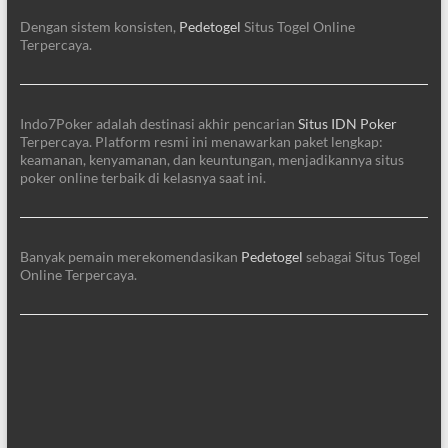
Dengan sistem konsisten,
Pedetogel
Situs Togel Online
Terpercaya.
Indo7Poker adalah destinasi akhir pencarian
Situs IDN Poker
Terpercaya. Platform resmi ini menawarkan paket lengkap:
keamanan, kenyamanan, dan keuntungan, menjadikannya situs
poker online terbaik di kelasnya saat ini.
Banyak pemain merekomendasikan
Pedetogel
sebagai Situs Togel
Online Terpercaya.