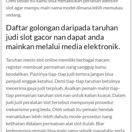
Oleh sebab itu kamu bisa menaklukan perlahan website
slot agar mampu main sama model dimana lebih memukau
sedang.
Daftar golongan daripada taruhan
judi slot gacor nan dapat anda
mainkan melalui media elektronik.
Taruhan mesin slot online memiliki berbagai macam
register-membuat permainan nang sanggup kamu
kendalikan. Pastinya tiap-tiap judi tertera jangan bisa
penjudi enggak ketahui. Demi tiap-tiap taruhan betulnya
menerima gaya judi terpisah. Asalkan pemain mahir tiap-
tiap permainan taruhan slot nan untuk kalian kuasai. Dalam
judi judi peralatan slot tersebut mempunyai prosedur
mekanisme yang beda. Oleh sebab itu pemain hendak
menaklukan lebih-lebih dahulu mode-prosedur nang
kelihatan didalam permainan alat slot itulah. Biar
kedepannya pemain bisa main sama sebaik manatahu serta