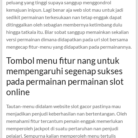
peluang yang tinggi supaya sanggup menggondrol
kemajuan inipun. Lagi benar aja web slot mau untuk jadi
sedikit permainan terkesukaan nan tetap enggak dapat
ditinggalkan oleh sebagian membernya ketimbang dulu
hingga tatkala itu. Biar sobat sanggup memainkan sekalian
versi permainan dimana didapatkan pada url slot bersama
mengecap fitur-menu yang didapatkan pada permainannya.
Tombol menu fitur nang untuk
mempengaruhi segenap sukses
pada permainan permainan slot
online
Tautan-menu didalam website slot gacor pastinya mau
menjadikan penjudi keberhasilan nan bertentangan. Oleh
memahami fitur tercantum pemain enggak memerlukan
memperoleh jackpot di suatu pertaruhan nan penjudi
pelajari. Sempurna kalian memperoleh menu tertulis