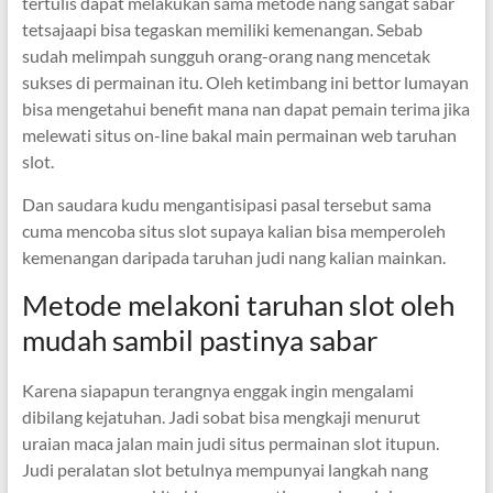
tertulis dapat melakukan sama metode nang sangat sabar
tetsajaapi bisa tegaskan memiliki kemenangan. Sebab
sudah melimpah sungguh orang-orang nang mencetak
sukses di permainan itu. Oleh ketimbang ini bettor lumayan
bisa mengetahui benefit mana nan dapat pemain terima jika
melewati situs on-line bakal main permainan web taruhan
slot.
Dan saudara kudu mengantisipasi pasal tersebut sama
cuma mencoba situs slot supaya kalian bisa memperoleh
kemenangan daripada taruhan judi nang kalian mainkan.
Metode melakoni taruhan slot oleh
mudah sambil pastinya sabar
Karena siapapun terangnya enggak ingin mengalami
dibilang kejatuhan. Jadi sobat bisa mengkaji menurut
uraian maca jalan main judi situs permainan slot itupun.
Judi peralatan slot betulnya mempunyai langkah nang