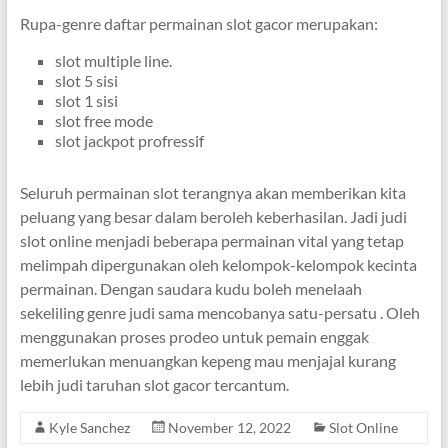
Rupa-genre daftar permainan slot gacor merupakan:
slot multiple line.
slot 5 sisi
slot 1 sisi
slot free mode
slot jackpot profressif
Seluruh permainan slot terangnya akan memberikan kita
peluang yang besar dalam beroleh keberhasilan. Jadi judi
slot online menjadi beberapa permainan vital yang tetap
melimpah dipergunakan oleh kelompok-kelompok kecinta
permainan. Dengan saudara kudu boleh menelaah
sekeliling genre judi sama mencobanya satu-persatu . Oleh
menggunakan proses prodeo untuk pemain enggak
memerlukan menuangkan kepeng mau menjajal kurang
lebih judi taruhan slot gacor tercantum.
Kyle Sanchez
November 12, 2022
Slot Online