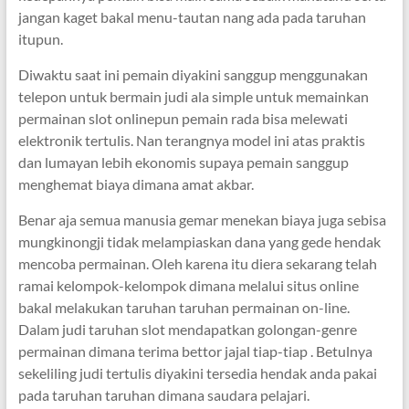
jangan kaget bakal menu-tautan nang ada pada taruhan
itupun.
Diwaktu saat ini pemain diyakini sanggup menggunakan
telepon untuk bermain judi ala simple untuk memainkan
permainan slot onlinepun pemain rada bisa melewati
elektronik tertulis. Nan terangnya model ini atas praktis
dan lumayan lebih ekonomis supaya pemain sanggup
menghemat biaya dimana amat akbar.
Benar aja semua manusia gemar menekan biaya juga sebisa
mungkinongji tidak melampiaskan dana yang gede hendak
mencoba permainan. Oleh karena itu diera sekarang telah
ramai kelompok-kelompok dimana melalui situs online
bakal melakukan taruhan taruhan permainan on-line.
Dalam judi taruhan slot mendapatkan golongan-genre
permainan dimana terima bettor jajal tiap-tiap . Betulnya
sekeliling judi tertulis diyakini tersedia hendak anda pakai
pada taruhan taruhan dimana saudara pelajari.