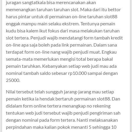
juragan sangtatkala bisa merencanakan akan
memenangkan taruhan taruhan slot. Maka dari itu bettor
harus pintar untuk di permainan on-line taruhan slot88
enggak mampu main selaku ekstrem. Tentunya pemain
kudu bisa kalem ikut fokus dari masa melakukan taruhan
slot tertera. Penjudi wajib mendatangi form tambah kredit
on-line apa saja boleh pada link permainan. Dalam sana
terdapat form on-line nang wajib penjudi muat. Engkau
semata-mata memerlukan mengisi total berapa bakal
pemain taruhkan. Kebanyakan setiap web judi mau ada
nominal tambah saldo sebesar rp10.000 sampai dengan
25000.
Nilai tersebut telah sungguh jarang-jarang mau setiap
pemain ketika ia hendak bertaruh permainan slot88. Dan
didalam form online tertera menangkap no rekening
tentukan web judi tersebut wajib penjudi pengiriman sah
dengan nominal pada form tertera. Nanti melaksanakan
perpindahan maka kalian pokok menanti 5 sehingga 10