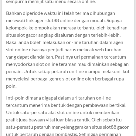
sempurna memijit satu menu secara online.
Bahkan diperiode waktu ini telah terima dihubungan
melewati link agen slot88 online dengan mudah. Supaya
kelompok-kelompok akan merasa terbantu oleh kehadiran
situs slot gacor angkap disaluran dengan terlebih-lebih.
Bakal anda boleh melakukan on-line taruhan dalam agen
slot online nisacaya penjudi harus melacak web taruhan
yang dapat diandalkan. Pastinya url permainan tercantum
menyodorkan slot online teraman mau dimainkan sebagian
pemain. Untuk setiap petaruh on-line mampu melakoni ikut
menyeleksi berbagai genre slot online oleh berbagai rupa
poin.
Inti-poin dimana digapai dalam url taruhan on-line
tercantum menerima bentuk dengan pembawaan bertikai.
Untuk satu-persatu alat slot online untuk memberikan
grafik juga bawaan vital luar biasa cantik. Oleh sebab itu
satu-persatu petaruh menyelenggarakan situs slot88 gacor
untuk bertaruh dengan bombastis. Sehingga permainan