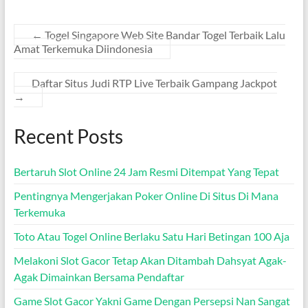
←
Togel Singapore Web Site Bandar Togel Terbaik Lalu
Amat Terkemuka Diindonesia
Daftar Situs Judi RTP Live Terbaik Gampang Jackpot
→
Recent Posts
Bertaruh Slot Online 24 Jam Resmi Ditempat Yang Tepat
Pentingnya Mengerjakan Poker Online Di Situs Di Mana
Terkemuka
Toto Atau Togel Online Berlaku Satu Hari Betingan 100 Aja
Melakoni Slot Gacor Tetap Akan Ditambah Dahsyat Agak-
Agak Dimainkan Bersama Pendaftar
Game Slot Gacor Yakni Game Dengan Persepsi Nan Sangat