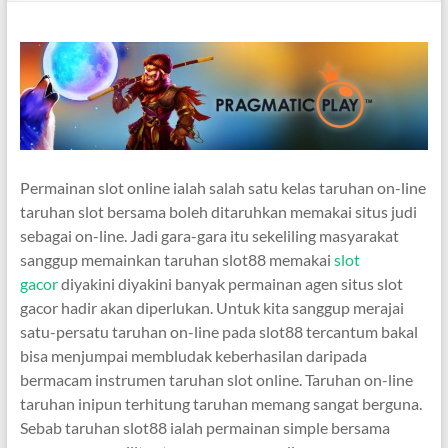
Permainan slot online ialah salah satu kelas taruhan on-line
taruhan slot bersama boleh ditaruhkan memakai situs judi
sebagai on-line. Jadi gara-gara itu sekeliling masyarakat
sanggup memainkan taruhan slot88 memakai
slot
gacor
diyakini diyakini banyak permainan agen situs slot
gacor hadir akan diperlukan. Untuk kita sanggup merajai
satu-persatu taruhan on-line pada slot88 tercantum bakal
bisa menjumpai membludak keberhasilan daripada
bermacam instrumen taruhan slot online. Taruhan on-line
taruhan inipun terhitung taruhan memang sangat berguna.
Sebab taruhan slot88 ialah permainan simple bersama