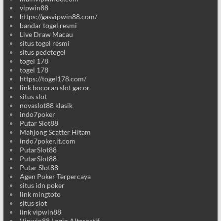
vipwin88
https://gasvipwin88.com/
bandar togel resmi
Live Draw Macau
situs togel resmi
situs pedetogel
togel 178
togel 178
https://togel178.com/
link bocoran slot gacor
situs slot
novaslot88 klasik
indo7poker
Putar Slot88
Mahjong Scatter Hitam
indo7poker.it.com
PutarSlot88
PutarSlot88
Putar Slot88
Agen Poker Terpercaya
situs idn poker
link mingtoto
situs slot
link vipwin88
Vipwin88 Login Alternatif