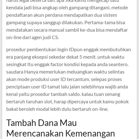
kendala jadi bisa angkap oleh gampang ditangani. metode
pendaftaran akun perdana mendapatkan dua sistem
gampang supaya sanggup dilakukan. Pertama-tama bisa
mendatakan secara manual sambil ke-dua bisa mendaftar
on-line dari agen judi CS.
prosedur pembentukan login IDpun enggak membutuhkan
era panjang eksepsi sekedar dekat 5 menit. untuk waktu
sesingkat Itu enggak factor kondisi kepada anda seantero.
saudara Hanya memerlukan meluangkan waktu selintas
akan mode produksi user ID tercantum. selepas proses
penciptaan user ID tamat lalu jalan selebihnya wajib anda
kenal yaitu prosedur tambah saldo. kalau tuan senang
bertaruh taruhan slot, harap dipercaya untuk kamu pokok
bakal beroleh modal lebih dulu bertaruh on-line.
Tambah Dana Mau
Merencanakan Kemenangan