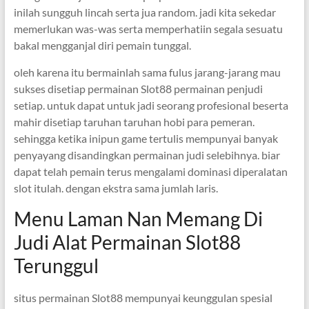
inilah sungguh lincah serta jua random. jadi kita sekedar
memerlukan was-was serta memperhatiin segala sesuatu
bakal mengganjal diri pemain tunggal.
oleh karena itu bermainlah sama fulus jarang-jarang mau
sukses disetiap permainan Slot88 permainan penjudi
setiap. untuk dapat untuk jadi seorang profesional beserta
mahir disetiap taruhan taruhan hobi para pemeran.
sehingga ketika inipun game tertulis mempunyai banyak
penyayang disandingkan permainan judi selebihnya. biar
dapat telah pemain terus mengalami dominasi diperalatan
slot itulah. dengan ekstra sama jumlah laris.
Menu Laman Nan Memang Di
Judi Alat Permainan Slot88
Terunggul
situs permainan Slot88 mempunyai keunggulan spesial