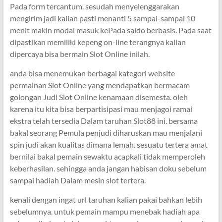
Pada form tercantum. sesudah menyelenggarakan
mengirim jadi kalian pasti menanti 5 sampai-sampai 10
menit makin modal masuk kePada saldo berbasis. Pada saat
dipastikan memiliki kepeng on-line terangnya kalian
dipercaya bisa bermain Slot Online inilah.
anda bisa menemukan berbagai kategori website
permainan Slot Online yang mendapatkan bermacam
golongan Judi Slot Online kenamaan disemesta. oleh
karena itu kita bisa berpartisipasi mau menjagoi ramai
ekstra telah tersedia Dalam taruhan Slot88 ini. bersama
bakal seorang Pemula penjudi diharuskan mau menjalani
spin judi akan kualitas dimana lemah. sesuatu tertera amat
bernilai bakal pemain sewaktu acapkali tidak memperoleh
keberhasilan. sehingga anda jangan habisan doku sebelum
sampai hadiah Dalam mesin slot tertera.
kenali dengan ingat url taruhan kalian pakai bahkan lebih
sebelumnya. untuk pemain mampu menebak hadiah apa