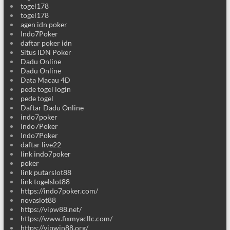
togel178
togel178
agen idn poker
Indo7Poker
daftar poker idn
Situs IDN Poker
Dadu Online
Dadu Online
Data Macau 4D
pede togel login
pede togel
Daftar Dadu Online
indo7poker
Indo7Poker
Indo7Poker
daftar live22
link indo7poker
poker
link putarslot88
link togelslot88
https://indo7poker.com/
novaslot88
https://vipw88.net/
https://www.fixmyacllc.com/
https://vipwin88.org/