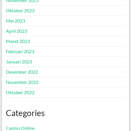
November 2023
Oktober 2023
Mei 2023
April 2023
Maret 2023
Februari 2023
Januari 2023
Desember 2022
November 2022
Oktober 2022
Categories
Casino Online