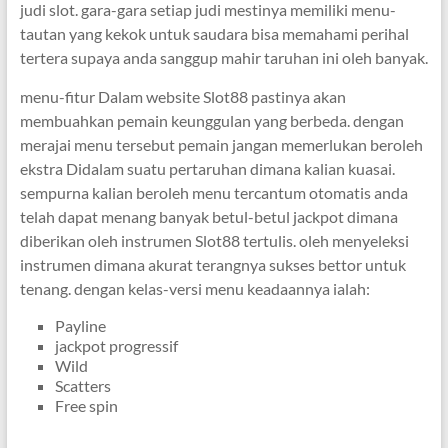
judi slot. gara-gara setiap judi mestinya memiliki menu-
tautan yang kekok untuk saudara bisa memahami perihal
tertera supaya anda sanggup mahir taruhan ini oleh banyak.
menu-fitur Dalam website Slot88 pastinya akan
membuahkan pemain keunggulan yang berbeda. dengan
merajai menu tersebut pemain jangan memerlukan beroleh
ekstra Didalam suatu pertaruhan dimana kalian kuasai.
sempurna kalian beroleh menu tercantum otomatis anda
telah dapat menang banyak betul-betul jackpot dimana
diberikan oleh instrumen Slot88 tertulis. oleh menyeleksi
instrumen dimana akurat terangnya sukses bettor untuk
tenang. dengan kelas-versi menu keadaannya ialah:
Payline
jackpot progressif
Wild
Scatters
Free spin