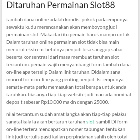
Ditaruhan Permainan Slot88
tambah dana online adalah kondisi pokok pada empunya
sewaktu kudu merencanakan akan memboyong judi
permainan slot. Maka dari itu pemain harus mampu untuk
Dalam taruhan online permainan slot tidak bisa main
menurut ekstrem. betulnya penjudi bisa sanggup sabar
beserta konsentrasi dari masa membuat taruhan slot
tercantum. pemain wajib menyambangi form tambah dana
on-line apa terselip Dalam link taruhan. Didalam sana
muncul form on-line yang penting penjudi Isi. empunya
semata-mata perlu memasukan total berapa untuk anda
taruhkan. biasanya tiap-tiap website judi mau ada nominal
deposit sebesar Rp10.000 makin dengan 25000.
nilai tercantum sudah amat langka akan tiap-tiap pelaku
sangtatkala ia akan bertaruh taruhan
slot
. sambil Di form
on-line tertera mendapatkan nomer tabungan tentukan
link judi tertulis pasti kalian perpindahan sahih oleh total