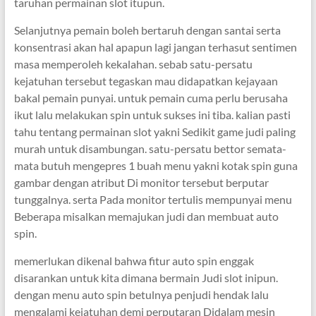
taruhan permainan slot itupun.
Selanjutnya pemain boleh bertaruh dengan santai serta
konsentrasi akan hal apapun lagi jangan terhasut sentimen
masa memperoleh kekalahan. sebab satu-persatu
kejatuhan tersebut tegaskan mau didapatkan kejayaan
bakal pemain punyai. untuk pemain cuma perlu berusaha
ikut lalu melakukan spin untuk sukses ini tiba. kalian pasti
tahu tentang permainan slot yakni Sedikit game judi paling
murah untuk disambungan. satu-persatu bettor semata-
mata butuh mengepres 1 buah menu yakni kotak spin guna
gambar dengan atribut Di monitor tersebut berputar
tunggalnya. serta Pada monitor tertulis mempunyai menu
Beberapa misalkan memajukan judi dan membuat auto
spin.
memerlukan dikenal bahwa fitur auto spin enggak
disarankan untuk kita dimana bermain Judi slot inipun.
dengan menu auto spin betulnya penjudi hendak lalu
mengalami kejatuhan demi perputaran Didalam mesin