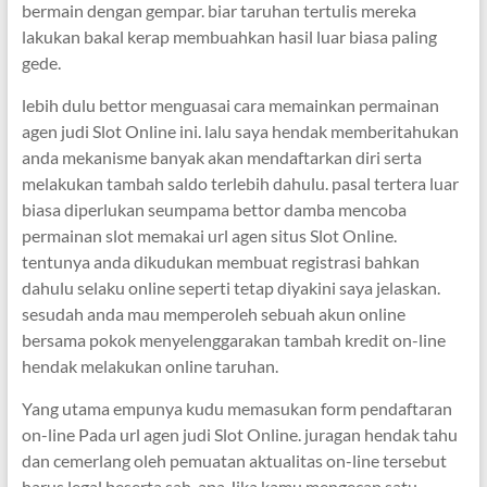
bermain dengan gempar. biar taruhan tertulis mereka
lakukan bakal kerap membuahkan hasil luar biasa paling
gede.
lebih dulu bettor menguasai cara memainkan permainan
agen judi Slot Online ini. lalu saya hendak memberitahukan
anda mekanisme banyak akan mendaftarkan diri serta
melakukan tambah saldo terlebih dahulu. pasal tertera luar
biasa diperlukan seumpama bettor damba mencoba
permainan slot memakai url agen situs Slot Online.
tentunya anda dikudukan membuat registrasi bahkan
dahulu selaku online seperti tetap diyakini saya jelaskan.
sesudah anda mau memperoleh sebuah akun online
bersama pokok menyelenggarakan tambah kredit on-line
hendak melakukan online taruhan.
Yang utama empunya kudu memasukan form pendaftaran
on-line Pada url agen judi Slot Online. juragan hendak tahu
dan cemerlang oleh pemuatan aktualitas on-line tersebut
harus legal beserta sah. apa Jika kamu mengecap satu