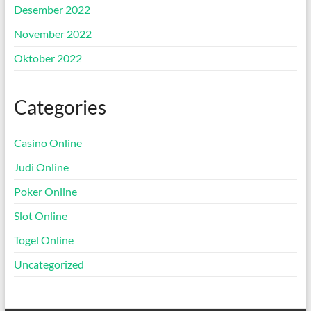
Desember 2022
November 2022
Oktober 2022
Categories
Casino Online
Judi Online
Poker Online
Slot Online
Togel Online
Uncategorized