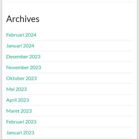
Archives
Februari 2024
Januari 2024
Desember 2023
November 2023
Oktober 2023
Mei 2023
April 2023
Maret 2023
Februari 2023
Januari 2023