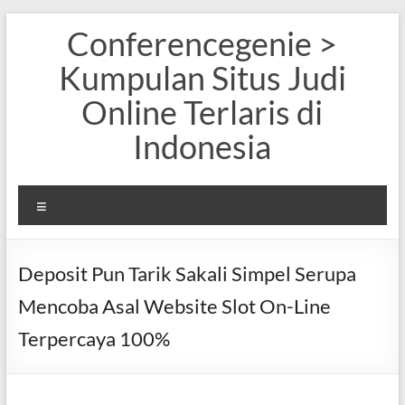
Skip
Conferencegenie >
to
content
Kumpulan Situs Judi
Online Terlaris di
Indonesia
Menu
Deposit Pun Tarik Sakali Simpel Serupa
Mencoba Asal Website Slot On-Line
Terpercaya 100%