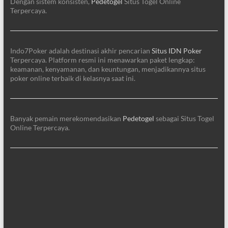
Dengan sistem konsisten,
Pedetogel
Situs Togel Online
Terpercaya.
Indo7Poker adalah destinasi akhir pencarian
Situs IDN Poker
Terpercaya. Platform resmi ini menawarkan paket lengkap:
keamanan, kenyamanan, dan keuntungan, menjadikannya situs
poker online terbaik di kelasnya saat ini.
Banyak pemain merekomendasikan
Pedetogel
sebagai Situs Togel
Online Terpercaya.