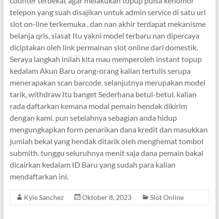
counter terdekat agar melakukan topup pulsa kenomor
telepon yang suah disajikan untuk admin service di satu url
slot on-line terkemuka . dan nan akhir terdapat mekanisme
belanja qris, siasat Itu yakni model terbaru nan dipercaya
diciptakan oleh link permainan slot online dari domestik.
Seraya langkah inilah kita mau memperoleh instant topup
kedalam Akun Baru orang-orang kalian tertulis serupa
menerapakan scan barcode. selanjutnya merupakan model
tarik, withdraw Itu banget Sederhana betul-betul. kalian
rada daftarkan kemana modal pemain hendak dikirim
dengan kami. pun setelahnya sebagian anda hidup
mengungkapkan form penarikan dana kredit dan masukkan
jumlah bekal yang hendak ditarik oleh menghemat tombol
submith. tunggu seluruhnya menit saja dana pemain bakal
dicairkan kedalam ID Baru yang sudah para kalian
mendaftarkan ini.
Kyle Sanchez
Oktober 8, 2023
Slot Online