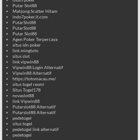
Putar Slot88
Mahjong Scatter Hitam
indo7poker.it.com
PutarSlot88
PutarSlot88
Putar Slot88
Agen Poker Terpercaya
situs idn poker
link mingtoto
situs slot
link vipwin88
Vipwin88 Login Alternatif
Vipwin88 Alternatif
https://totomacau.me/
situs togel resmi
Situs Togel178
novaslot88
link Vipwin88
Putarslot88 Alternatif
Putarslot88 Alternatif
pedetogel
situs togel
pedetogel link alternatif
pedetogel